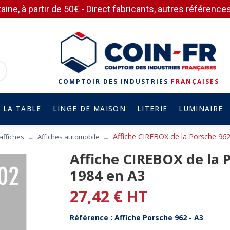
aine, à partir de 50€ - Direct fabricants, autres référen
COMPTOIR DES INDUSTRIES
FRANÇAISES
 LA TABLE
LINGE DE MAISON
LITERIE
LUMINAIRE
Affiche CIREBOX de la Porsche 96
 affiches
Affiches automobile
Affiche CIREBOX de la 
1984 en A3
27,42 € HT
Référence : Affiche Porsche 962 - A3