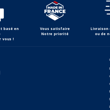
nt basé en
Vous satisfaire
Livraison
e
Notre priorité
ou de n
r vous !