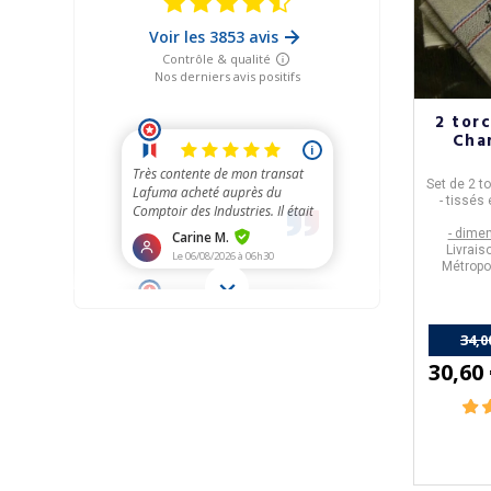
2 tor
Cha
Set de 2 
- tissés
- dime
Livrais
Métropol
34,0
30,60