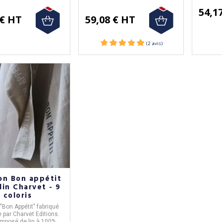
54,1
 € HT
59,08 € HT
(2 avis
on Bon appétit
lin Charvet - 9
coloris
"
Bon Appétit
" fabriqué
e
par
Charvet Editions
.
composé de
lin à 100%
.