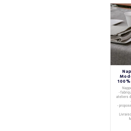
Na
Mod
Napp
- fabri
ateliers 
- propos
Livrais
M