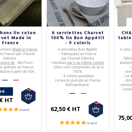
chons lin coton
6 serviettes Charvet
CHA
rvet Made in
100% lin Bon Appétit
table
France
- 9 coloris
torchons
Made In France
6 serviettes Bon Appétit
6 sets 
 en
France
par
Charve
t
- Fabriquées en
France
Editions
.
par
Charvet Editions
- fab
nsions de
: 45x75cm
- Vendues
par 6 du même coloris
.
atelier
on gratuite en France
- Elles sont composées de
lin à
-
itaine à partir de 50€
100%.
- av
d'achat.
- 9 coloris possibles
- se 
Livraison gratuite en France
- di
Métropolitaine.
- vendu
Livra
0 €
 € HT
62,50 € HT
75,0