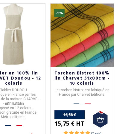
-5%
ier en 100% lin
Torchon Bistrot 100%
VET Doudou - 12
lin Charvet 51x80cm -
coloris
10 coloris
Tablier DOUDOU
Le torchon
bistrot
est fabriqué en
riqué en
France
par les
France
par
Charvet Editions
.
s de la maison
CHARVET
En 100% lin,
ce torchon est de
- en
EDITIONS
100% lin
.
dimensions
51x80cm.
roposé en 12 coloris.
grammage
: 175g/m²
ison gratuite en France
Livraison offerte, en
16,58 €
Métropolitaine.
France Métropolitaine, à
15,75 € HT
partir de 50€ d'achat