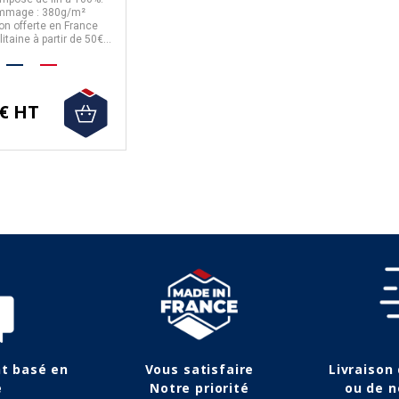
mmage : 380g/m²
on offerte en France
itaine à partir de 50€
d'achat.
 € HT
nt basé en
Vous satisfaire
Livraison
e
Notre priorité
ou de n