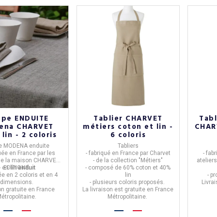
ppe ENDUITE
Tablier CHARVET
Tabl
ena CHARVET
métiers coton et lin -
CHAR
100% lin - 2 coloris
6 coloris
e MODENA enduite
Tabliers
quée en
France
par les
- fabriqué en
France
par
Charvet
- fab
de la maison
CHARVET
- de la collection
"Métiers"
atelier
- en
EDITIONS
lin enduit
.
- composé de
60% coton et 40%
ée en 2 coloris et en 4
lin
- p
dimensions.
- plusieurs coloris proposés.
Livra
on gratuite en France
La livraison est gratuite en France
étropolitaine.
Métropolitaine.