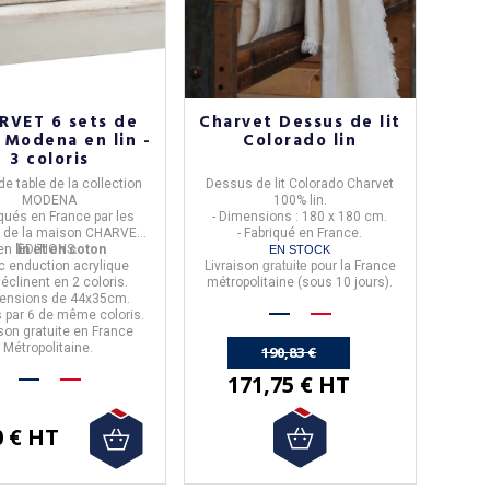
RVET 6 sets de
Charvet Dessus de lit
 Modena en lin -
Colorado lin
3 coloris
de table de la collection
Dessus de lit
Colorado
Charvet
MODENA
100% lin.
riqués en
France
par les
- Dimensions : 180 x 180 cm.
s de la maison
CHARVET
- Fabriqué en France.
 en
lin et en coton
EDITIONS
.
EN STOCK
ec enduction acrylique
Livraison
gratuite
pour la France
déclinent en 2 coloris.
métropolitaine (sous 10 jours).
mensions de
44x35cm.
s par 6 de même coloris.
ison gratuite en France
Métropolitaine.
190,83 €
171,75 € HT
0 € HT