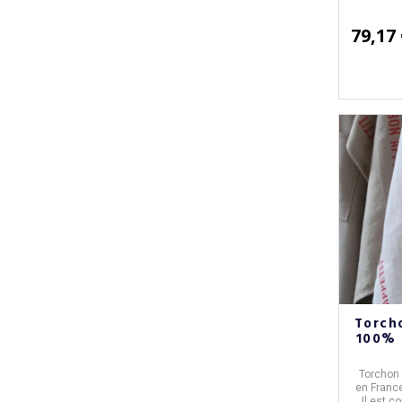
79,17
Torch
100% 
Torchon 
en
Franc
Il est 