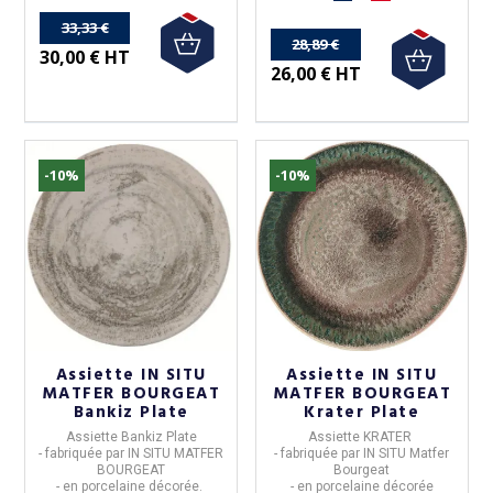
33,33 €
28,89 €
30,00 € HT
26,00 € HT
-10%
-10%
Assiette IN SITU
Assiette IN SITU
MATFER BOURGEAT
MATFER BOURGEAT
Bankiz Plate
Krater Plate
Assiette Bankiz Plate
Assiette
KRATER
- fabriquée
par IN SITU
MATFER
- fabriquée par IN SITU Matfer
BOURGEAT
Bourgeat
- en porcelaine décorée.
- en
porcelaine
décorée