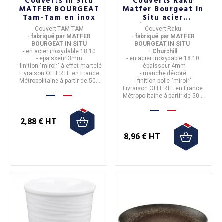
Couverts In Situ
Couverts Raku
MATFER BOURGEAT
Matfer Bourgeat In
Tam-Tam en inox
Situ acier
inoxydable
Couvert TAM TAM
Couvert Raku
- fabriqué par MATFER
- fabriqué par MATFER
BOURGEAT IN SITU
BOURGEAT IN SITU
- en acier inoxydable 18.10
- Churchill
- épaisseur 3mm
- en acier inoxydable 18.10
- finition "miroir" à effet martelé
- épaisseur 4mm
Livraison OFFERTE en France
- manche décoré
Métropolitaine à partir de 50€
- finition polie "miroir"
d'achat
Livraison OFFERTE en France
Métropolitaine à partir de 50€
d'achat
2,88 € HT
8,96 € HT