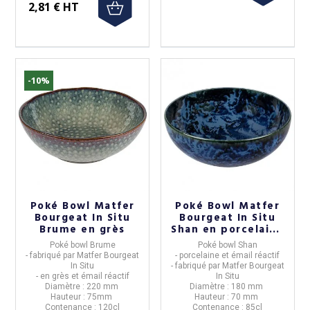
2,81 € HT
-10%
Poké Bowl Matfer
Poké Bowl Matfer
Bourgeat In Situ
Bourgeat In Situ
Brume en grès
Shan en porcelaine
85cl
Poké bowl Brume
Poké bowl
Shan
- fabriqué par
Matfer Bourgeat
- porcelaine et émail réactif
In Situ
- fabriqué par
Matfer Bourgeat
- en grès et émail réactif
In Situ
Diamètre : 220 mm
Diamètre : 180 mm
Hauteur : 75mm
Hauteur : 70 mm
Contenance : 120cl
Contenance : 85cl