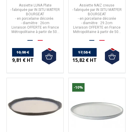
Assiette LUNA Plate
Assiette NAIZ creuse
- fabriquée
par IN SITU
MATFER
- fabriquée
par IN SITU
MATFER
BOURGEAT
BOURGEAT
- en porcelaine décorée.
- en porcelaine décorée
- diamètre : 26cm
- diamètre : 29.2cm
Livraison
OFFERTE
en France
Livraison
OFFERTE
en France
Métropolitaine à partir de 50€
Métropolitaine à partir de 50€
d'achats
d'achats
10,90 €
17,58 €
9,81 € HT
15,82 € HT
-10%