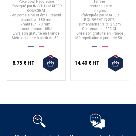
Poke bowl
Nébuleuse
Terrine
- fabriqué par
IN SITU / MATFER
- rectangulaire
BOURGEAT
- en grès.
- en porcelaine et émail réactif.
- fabriquée par
MATFER
- diamètre : 180 mm
BOURGEAT IN SITU
- hauteur : 70 mm
Dimensions
: 31x12.5cm
- contenance : 85cl
Contenance
: 200 CL.
Livraison gratuite en France
Livraison gratuite en France
Métropolitaine à partir de 50€
Métropolitaine à partir de 50€
d'achats
d'achats.
8,75 € HT
14,40 € HT
Suivez-nous