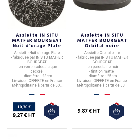
Assiette IN SITU
Assiette IN SITU
MATFER BOURGEAT
MATFER BOURGEAT
Nuit d'orage Plate
Orbital noire
Assiette Nuit d'orage Plate
Assiette Orbital plate
- fabriquée
par IN SITU
MATFER
- fabriquée
par IN SITU
MATFER
BOURGEAT
BOURGEAT
- en verre sodocalcique
- en porcelaine noir
décoré
- finition matte
- diamètre : 28cm
- diamètre : 25cm
Livraison
OFFERTE
en France
Livraison
OFFERTE
en France
Métropolitaine à partir de 50€
Métropolitaine à partir de 50€
d'achats
d'achats
10,30 €
9,87 € HT
9,27 € HT