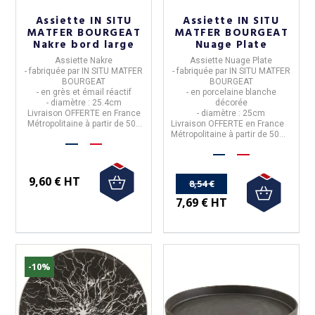
Assiette IN SITU
Assiette IN SITU
MATFER BOURGEAT
MATFER BOURGEAT
Nakre bord large
Nuage Plate
Assiette Nakre
Assiette Nuage Plate
- fabriquée
par IN SITU
MATFER
- fabriquée
par IN SITU
MATFER
BOURGEAT
BOURGEAT
- en grès et émail réactif
- en porcelaine blanche
- diamètre : 25.4cm
décorée
Livraison
OFFERTE
en France
- diamètre : 25cm
Métropolitaine à partir de 50€
Livraison
OFFERTE
en France
d'achats
Métropolitaine à partir de 50€
d'achats
9,60 € HT
8,54 €
7,69 € HT
-10%