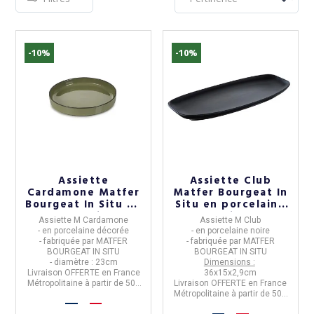
-10%
-10%
Assiette
Assiette Club
Cardamone Matfer
Matfer Bourgeat In
Bourgeat In Situ en
Situ en porcelaine
porcelaine
noire
Assiette M Cardamone
Assiette M Club
- en porcelaine décorée
- en porcelaine noire
- fabriquée par
MATFER
- fabriquée par
MATFER
BOURGEAT IN SITU
BOURGEAT IN SITU
- diamètre : 23cm
Dimensions :
Livraison OFFERTE en France
36x15x2,9cm
Métropolitaine à partir de 50€
Livraison OFFERTE en France
d'achat
Métropolitaine à partir de 50€
d'achat