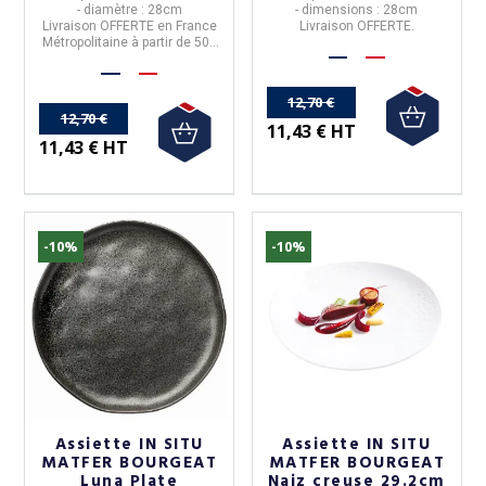
- diamètre : 28cm
- dimensions : 28cm
Livraison
OFFERTE
en France
Livraison
OFFERTE
.
Métropolitaine à partir de 50€
d'achats
12,70 €
12,70 €
11,43 € HT
11,43 € HT
-10%
-10%
Assiette IN SITU
Assiette IN SITU
MATFER BOURGEAT
MATFER BOURGEAT
Luna Plate
Naiz creuse 29.2cm