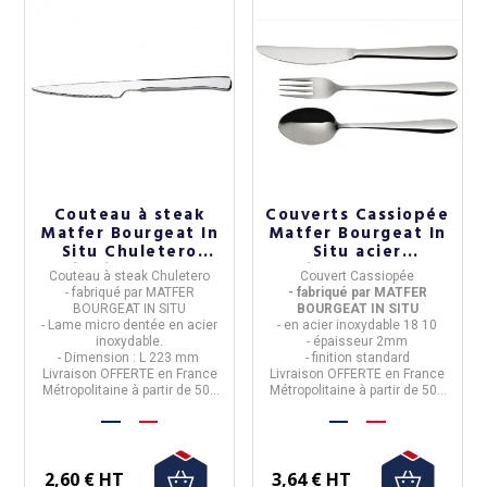
Couteau à steak
Couverts Cassiopée
Matfer Bourgeat In
Matfer Bourgeat In
Situ Chuletero
Situ acier
acier inoxydable
inoxydable
Couteau à steak Chuletero
Couvert Cassiopée
- fabriqué par MATFER
- fabriqué par MATFER
BOURGEAT IN SITU
BOURGEAT IN SITU
- Lame micro dentée en acier
- en acier inoxydable 18 10
inoxydable.
- épaisseur 2mm
- Dimension : L 223 mm
- finition standard
Livraison OFFERTE en France
Livraison OFFERTE en France
Métropolitaine à partir de 50€
Métropolitaine à partir de 50€
d'achat
d'achat
2,60 € HT
3,64 € HT