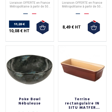
Livraison OFFERTE en France
Livraison OFFERTE en France
Métropolitaine à partir de 50€
Métropolitaine à partir de 50€
d'achat
d'achat
11,20 €
8,49 € HT
10,08 € HT
Poke Bowl
Terrine
Nébuleuse
rectangulaire IN
SITU MATFER
BOURGEAT en grès