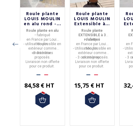
e
Roule plante
Roule plante
Ro
ur
LOUIS MOULIN
LOUIS MOULIN
LOU
ULIN
en alu rond - 3
Extensible à 3
Ext
ante
tailles
roulettes - 3
ro
TRIPODE
Roule plante en alu
Roule plante
R
ite
coloris
é
-
fabriqué
EXTENSIBLE à 3
EX
ailles
Louis
en
France
par
Louis
roulettes
-
fabriqué
l
- utilisation possible en
Moulin.
en
France
par
Louis
en
F
racite.
extérieur
comme
- Utilisation possible en
Moulin.
- Util
sible en
- 3 diamètres
en
intérieur
.
extérieur
comme
ext
e en
proposés.
- 3 coloris proposés.
en
intérieur
.
- 3 
ons
.
Livraison non offerte
Livraison non offerte
Livr
.
pour ce produit.
pour ce produit.
po
fferte
uit.
84,58 € HT
15,75 € HT
32,
HT