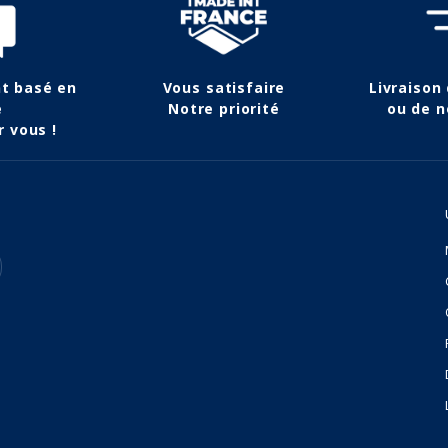
nt basé en
Vous satisfaire
Livraison
e
Notre priorité
ou de n
r vous !