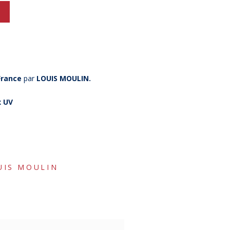
France
par
LOUIS MOULIN.
x UV
UIS MOULIN