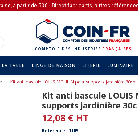
aine, à partir de 50€ - Direct fabricants, autres référen
COMPTOIR DES INDUSTRIES
FRANÇAISES
 LA TABLE
LINGE DE MAISON
LITERIE
LUMINAIRE
Kit anti bascule LOUIS MOULIN pour supports jardinière 30cm 
ur
Kit anti bascule LOUI
supports jardinière 30
12,08 € HT
Référence : 1105