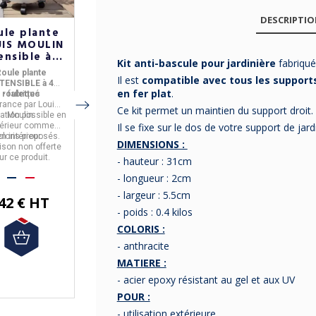
DESCRIPTI
ule plante
Roule plante
Sellette
IS MOULIN
LOUIS MOULIN
industrielle
ensible à 4
rond en bois
LOUIS MOULIN
Kit anti-bascule pour jardinière
fabriqu
ulettes - 3
30 cm - 2
métal et bois -
oule plante
Roule plante en bois
Sellette
coloris
coloris
2 hauteurs
Il est
compatible avec tous les supports
TENSIBLE à 4
- fabriqué en
INDUSTRIELLE
en fer plat
.
roulettes
-
fabriqué
France
par
Louis
-
fabriquée en
rance
par
Louis
- Utilisation possible en
Moulin.
France
par
Louis
Ce kit permet un maintien du support droit.
isation possible en
Moulin.
extérieur
comme
-
métal et en bois
Moulin.
Il se fixe sur le dos de votre support de jard
érieur
comme
- 2 coloris proposés.
en
intérieur
.
- coloris anthracite.
coloris proposés.
en
intérieur
.
Livraison non offerte
- 2 hauteurs
DIMENSIONS :
aison non offerte
pour ce produit.
proposées.
ur ce produit.
Livraison non offerte
- hauteur : 31cm
pour ce produit.
- longueur : 2cm
21,25 € HT
- largeur : 5.5cm
42 € HT
50,42 € HT
- poids : 0.4 kilos
COLORIS :
- anthracite
MATIERE :
- acier epoxy résistant au gel et aux UV
POUR :
- utilisation extérieure