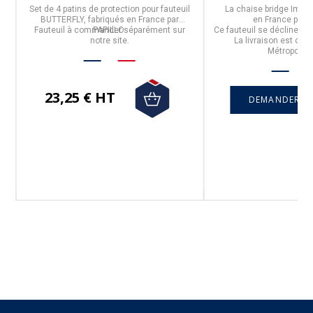
Set de 4 patins de protection
pour fauteuil
La
chaise bridge Impal
BUTTERFLY, fabriqués en
France
par
en
France
par A
Fauteuil à commander séparément sur
PAPILLO
.
Ce fauteuil se décline en 
notre site.
La
livraison est offe
Métropolita
us
23,25 € HT
DEMANDER UN
Suivez-nous