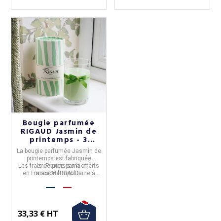
Bougie parfumée
RIGAUD Jasmin de
printemps - 3
tailles
La
bougie parfumée Jasmin de
printemps
est fabriquée
Les frais de ports sont offerts
en
France
par la
en France Métropolitaine à
maison
RIGAUD
.
partir de 50€ d'achats
33,33 € HT