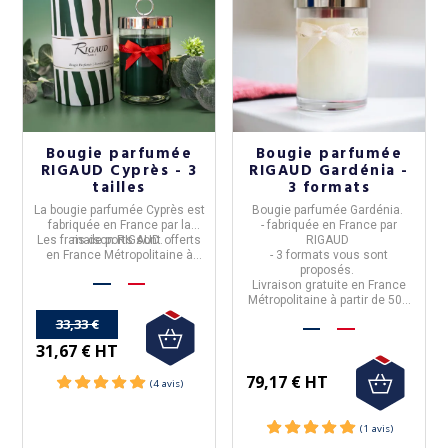
Bougie parfumée
Bougie parfumée
RIGAUD Cyprès - 3
RIGAUD Gardénia -
tailles
3 formats
La
bougie parfumée Cyprès
est
Bougie parfumée Gardénia.
fabriquée en
France
par la
-
fabriquée en
France
par
Les frais de ports sont offerts
maison
RIGAUD
.
RIGAUD
en France Métropolitaine à
- 3 formats vous sont
partir de 50€ d'achats
proposés.
Livraison gratuite en France
Métropolitaine à partir de 50€
d'achat.
33,33 €
31,67 € HT
79,17 € HT